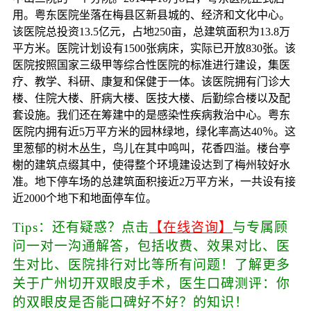
用。粤东医院坐落在梅县区新县城的、经济和文化中心。
该医院总投资13.5亿元，占地250亩，总建筑面积为13.8万
平方米。医院计划设有1500张病床，实际已开放830张。该
医院按照国家三级甲等综合性医院的标准进行建设，集医
疗、教学、科研、康复和保健于一体。该医院拥有门诊大
楼、住院大楼、肝病大楼、医技大楼、后勤综合楼以及配
套设施。我们还在筹建中的是感染性疾病救治中心。粤东
医院内拥有近5万平方米的园林绿地，绿化率高达40％。这
里葱郁的树木丛生，鸟儿在其中鸣叫，花香四溢。楼台亭
榭的建筑点缀其中，使得整个环境建设达到了梅州较好水
准。地下停车场的总建筑面积接近2万平方米，一共设有接
近2000个地下和地面停车位。
Tips：还有疑惑？点击
【在线咨询】
与专属顾
问一对一沟通解答，包括收费、效果对比、医
生对比、医院排行对比等所有问题！了解更多
关于广州切开双眼皮手术，医生口碑测评：你
的双眼皮是否能口碑好不好？的知识！