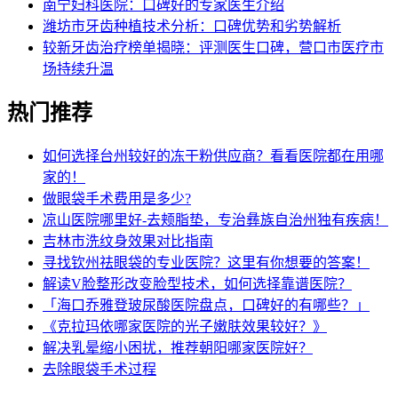
南宁妇科医院：口碑好的专家医生介绍
潍坊市牙齿种植技术分析：口碑优势和劣势解析
较新牙齿治疗榜单揭晓：评测医生口碑，营口市医疗市
场持续升温
热门推荐
如何选择台州较好的冻干粉供应商？看看医院都在用哪
家的！
做眼袋手术费用是多少?
凉山医院哪里好-去颊脂垫，专治彝族自治州独有疾病！
吉林市洗纹身效果对比指南
寻找钦州祛眼袋的专业医院？这里有你想要的答案！
解读V脸整形改变脸型技术，如何选择靠谱医院？
「海口乔雅登玻尿酸医院盘点，口碑好的有哪些？」
《克拉玛依哪家医院的光子嫩肤效果较好？》
解决乳晕缩小困扰，推荐朝阳哪家医院好？
去除眼袋手术过程