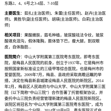
东路2、4、6号之3-4层、7-10层
主要医生
：茹扎[主治医师]、朱蕾[主任医师]、赵卉[主治医
师]、黄胜华[副主任医师]、胡瑛[主治医师]、白莉[主治医
师]
相关项目
：果酸嫩肤，眉毛种植，玻尿酸祛法令纹，玻尿
酸填充泪沟，假体隆胸，膨体垫下巴，瘦大腿，割双眼
皮，自体脂肪...
医院简介
：中山大学附属第三医院粤东医院，即粤东医
院，是梅县人民医院的前身，创立于1937年。它是梅州市
按照国家新标准设立的三级甲等综合医院，也是梅州市的
爱婴医院。2009年7月，梅县、县政府采取高瞻远瞩的举
措，决定在梅县新县城建设梅县人民医院的新院区。2014
年2月，梅县区人民政府与中山大学、中山大学附属第三医
院（以下简称“中山三院”）合作签署了托管框架协议，并
委托中山三院负责经营管理新建的梅县人民医院新院区。
该院区将冠名为“中山大学附属第三医院粤东医院”，成为
中山三院的一个分院。2014年10月8日，粤东医院正式启