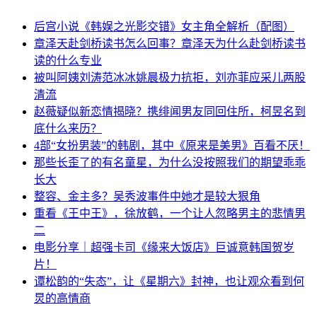
后宫小说《韩娱之光影交错》女主角全解析（配图）
章泽天赴剑桥读书怎么回事？章泽天为什么赴剑桥读书
读的什么专业
被叫阿姨刘涛范冰冰姚晨极力抗拒，刘亦菲应采儿两股
清流
赵薇疑似新恋情揭晓？携绯闻男友同回住所，柯昱名到
底什么来历？
4部“女扮男装”的韩剧，其中《原来是美男》百看不厌！
那些长歪了的有名童星，为什么没按照我们的期望乖乖
长大
整容、金主多？吴秀波事件中她才是较大狠角
重看《王中王》，徐放鹤，一个让人忽略男主的悲情男
二
电影分享｜超强卡司《缘来大饭店》巨诚意韩国贺岁
片！
谭松韵的“失态”，让《星期六》封神，也让观众看到何
炅的高情商