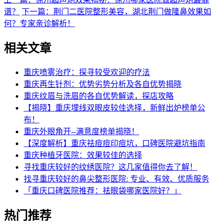
谱？
下一篇：荆门二医院整形美容，湖北荆门做隆鼻效果如
何？专家亲诊解析！
相关文章
重庆喷雾治疗：探寻较受欢迎的疗法
重庆再生针剂：优势劣势分析及各自优势揭晓
重庆纹眉与洗眉的各自优势解读，探店攻略
【揭晓】重庆埋线双眼皮较佳选择，新鲜出炉榜单公
布！
重庆外眼角开--满意度榜单揭晓！
【深度解析】重庆祛痘痘印痘坑，口碑医院避坑指南
重庆种植牙医院：效果较佳的选择
寻找重庆较好的纹绣医院？这几家值得你去了解！
找寻重庆较好的鼻尖整形医院: 专业、有效、优质服务
「重庆口碑医院推荐：祛眼袋哪家医院好？」
热门推荐