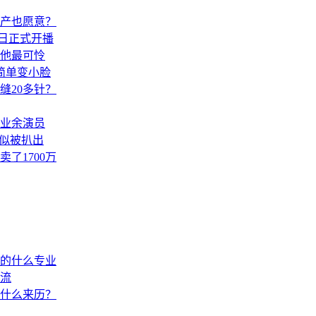
产也愿意？
9日正式开播
他最可怜
简单变小脸
缝20多针？
称业余演员
疑似被扒出
了1700万
的什么专业
流
什么来历？