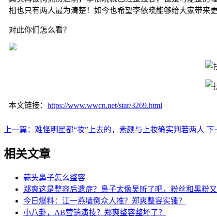
相也只有两人最为清楚！如今也希望李依晓能够给大家带来
对此你们怎么看？
本文链接：
https://www.wwcn.net/star/3269.html
上一篇：难怪明星都“妆”上去的，素颜与上妆确实判若两人
下
相关文章
蒜头鼻子怎么整容
郑爽这是整容后遗症？鼻子太像吴昕了吧，粉丝和黑粉又
今日爆料：江一燕墙倒众人推？郑爽整容实锤？
小八卦，AB营销演技？郑爽整容整坏了？