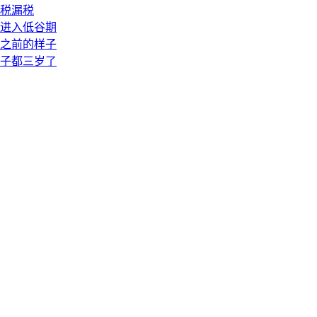
偷税漏税
进入低谷期
之前的样子
儿子都三岁了