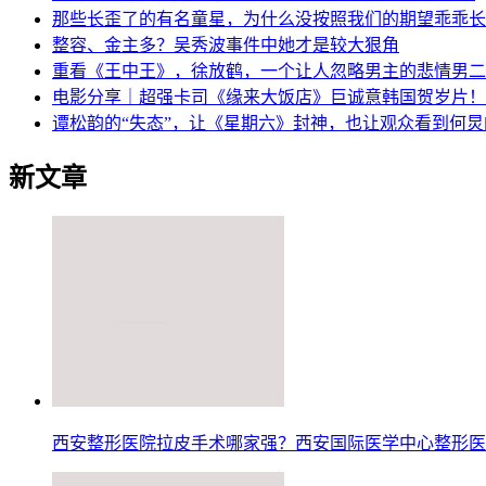
那些长歪了的有名童星，为什么没按照我们的期望乖乖长
整容、金主多？吴秀波事件中她才是较大狠角
重看《王中王》，徐放鹤，一个让人忽略男主的悲情男二
电影分享｜超强卡司《缘来大饭店》巨诚意韩国贺岁片！
谭松韵的“失态”，让《星期六》封神，也让观众看到何
新文章
西安整形医院拉皮手术哪家强？西安国际医学中心整形医