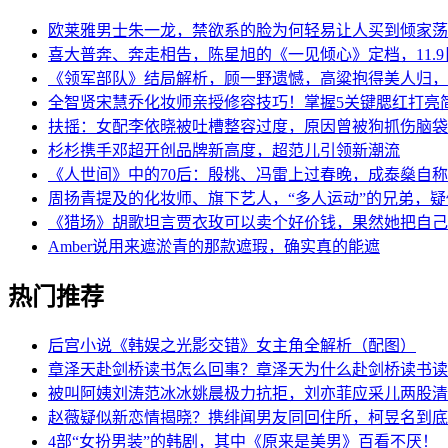
欧莱雅男士朱一龙，禁欲系的脸为何轻易让人买到倾家荡
喜大普奔、奔走相告，陈星旭的《一见倾心》定档，11.
《领军部队》结局解析，顾一野遗憾，高粱抱得美人归，
全智贤宋慧乔化妆师亲授修容技巧！掌握5关键腮红打亮
扶摇：女配李依晓被吐槽整容过度，原因曾被狗抓伤脑袋
杉杉携手邓超开创品牌新高度，超范儿引领新潮流
《人世间》中的70后：殷桃、冯雷上过春晚，成泰燊自
周扬青提及的化妆师、旗下艺人，“多人运动”的兄弟，
《猎场》胡歌坦言贾衣玫可以卖个好价钱，果然她把自己卖
Amber说用来遮淤青的那款遮瑕，确实真的能遮
热门推荐
后宫小说《韩娱之光影交错》女主角全解析（配图）
章泽天赴剑桥读书怎么回事？章泽天为什么赴剑桥读书读
被叫阿姨刘涛范冰冰姚晨极力抗拒，刘亦菲应采儿两股清
赵薇疑似新恋情揭晓？携绯闻男友同回住所，柯昱名到底
4部“女扮男装”的韩剧，其中《原来是美男》百看不厌！