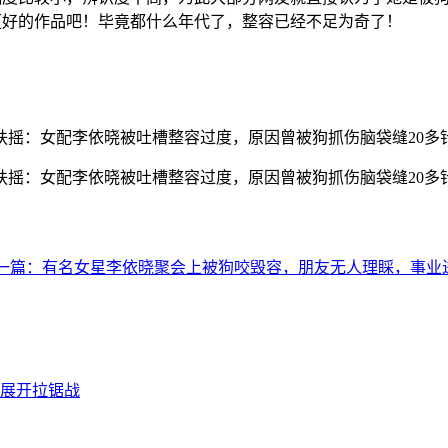
更好的作品吧！毕竟都什么年代了，整容已经不足为奇了！
一篇：有名女星李依晓聚会上被狗咬毁容，朋友无人理睬，事业
展开拉锯战