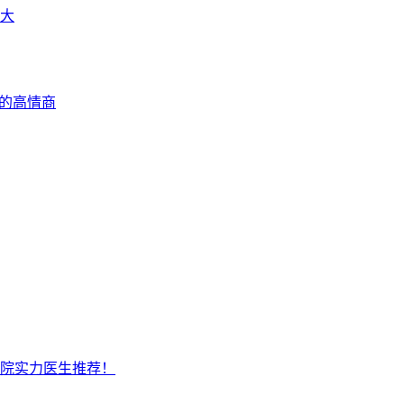
大
炅的高情商
院实力医生推荐！