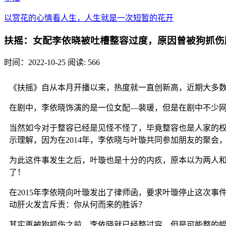
以赏花的心情看人生，人生就是一次短暂的花开
扶摇：女配李依晓被吐槽整容过度，原因曾被狗抓伤
时间：2022-10-25
阅读: 566
《扶摇》自从本月开播以来，热度就一直创新高，近期大多
在剧中，李依晓饰演的是一位女配—裴瑗，但是在剧中不少
当然如今对于整容已经是见怪不怪了，毕竟整容也是人家的
示理解，因为在2014年，李依晓与叶璇共同参加朋友的聚
为此这件事发生之后，叶璇也是十分的内疚，原本以为两人
了！
在2015年李依晓向叶璇发出了律师函，要求叶璇停止这次事
动肝火发言斥责：你从何而来的胜诉？
其实再被狗抓伤之前，李依晓就已经整过容，但是可能整的