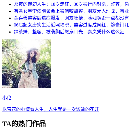
郑爽的迷幻人生：18岁走红，30岁被行内封杀，整容，
有名女星李依晓聚会上被狗咬毁容，朋友无人理睬，事业
金喜善整容后遗症爆发，网友吐槽：脸残嘴歪一点都没有
06届超女唐笑生活近照揭晓，整容过度成网红，嫁豪门
绿茶妹、整容、被袭胸后怒扇耳光，秦岚凭什么这么狂
小伦
以赏花的心情看人生，人生就是一次短暂的花开
TA的热门作品