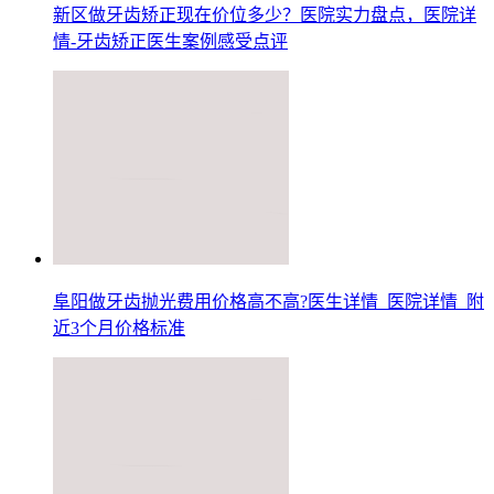
新区做牙齿矫正现在价位多少？医院实力盘点，医院详
情-牙齿矫正医生案例感受点评
阜阳做牙齿抛光费用价格高不高?医生详情_医院详情_附
近3个月价格标准