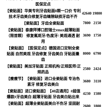
医保定点
【瓷贴面】华美专利牙齿贴面8颗一口价 专利
42640
19800
技术牙齿美白修复牙齿缝隙缺损牙齿不齐
7800
2150
【瓷贴面】牙齿全瓷贴面
【瓷贴面】泰康拜博口腔瑞士emax超薄贴面
3690
1750
（限首颗） 修复氟斑牙/色度牙/ 美观通透 耐
用
【瓷贴面】【医保定点】德国进口定制全瓷
8000
6790
贴面 自然美观 牙齿修复 牙齿美白 牙贴面量
齿
【瓷贴面】美加牙贴面 正规机构/正规医师/正
2580
2424
规药品
【瘦瘦节】【瓷贴面】进口全瓷贴面 专治色
3680
3110
素牙 修复牙齿美白
【瓷贴面】进口瓷贴面】【40店通用】#超值
4230
1580
爆款#牙齿美白 超薄牙贴面 牙齿美白贴出来
【瓷贴面】超薄全瓷贴面美白不伤牙 坚固耐
2600
1800