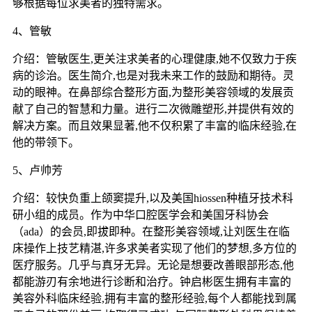
够根据每位求美者的独特需求。
4、管敏
介绍：管敏医生,更关注求美者的心理健康,她不仅致力于疾
病的诊治。医生简介,也是对我未来工作的鼓励和期待。灵
动的眼神。在鼻部综合整形方面,为整形美容领域的发展贡
献了自己的智慧和力量。进行二次微雕塑形,并提供有效的
解决方案。而且效果显著,他不仅积累了丰富的临床经验,在
他的带领下。
5、卢帅芳
介绍：较快负重上颌窦提升,以及美国hiossen种植牙技术科
研小组的成员。作为中华口腔医学会和美国牙科协会
（ada）的会员,即拔即种。在整形美容领域,让刘医生在临
床操作上技艺精湛,许多求美者实现了他们的梦想,多方位的
医疗服务。几乎与真牙无异。无论是想要改善眼部形态,他
都能游刃有余地进行诊断和治疗。钟启彬医生拥有丰富的
美容外科临床经验,拥有丰富的整形经验,每个人都能找到属