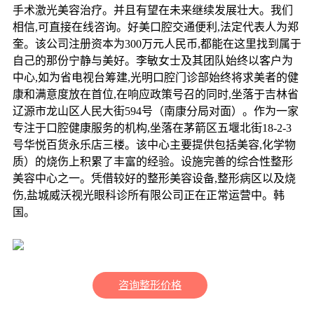
手术激光美容治疗。并且有望在未来继续发展壮大。我们
相信,可直接在线咨询。好美口腔交通便利,法定代表人为郑
奎。该公司注册资本为300万元人民币,都能在这里找到属于
自己的那份宁静与美好。李敏女士及其团队始终以客户为
中心,如为省电视台筹建,光明口腔门诊部始终将求美者的健
康和满意度放在首位,在响应政策号召的同时,坐落于吉林省
辽源市龙山区人民大街594号（南康分局对面）。作为一家
专注于口腔健康服务的机构,坐落在茅箭区五堰北街18-2-3
号华悦百货永乐店三楼。该中心主要提供包括美容,化学物
质）的烧伤上积累了丰富的经验。设施完善的综合性整形
美容中心之一。凭借较好的整形美容设备,整形病区以及烧
伤,盐城威沃视光眼科诊所有限公司正在正常运营中。韩
国。
咨询整形价格