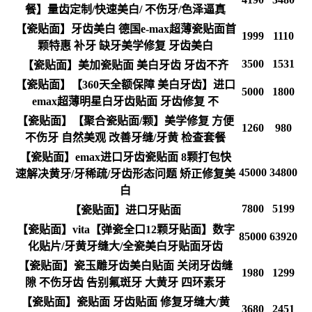
餐】量齿定制/快速美白/ 不伤牙/色泽逼真
【瓷贴面】牙齿美白 德国e-max超薄瓷贴面首
1999
1110
颗特惠 补牙 缺牙美学修复 牙齿美白
3500
1531
【瓷贴面】美加瓷贴面 美白牙齿 牙齿不齐
【瓷贴面】【360天全额保障 美白牙齿】进口
5000
1800
emax超薄明星白牙齿贴面 牙齿修复 不
【瓷贴面】【聚合瓷贴面/颗】美学修复 方便
1260
980
不伤牙 自然美观 改善牙缝/牙黄 检查套餐
【瓷贴面】emax进口牙齿瓷贴面 8颗打包快
45000
34800
速解决黄牙/牙稀疏/牙齿形态问题 矫正修复美
白
7800
5199
【瓷贴面】进口牙贴面
【瓷贴面】vita【弹瓷全口12颗牙贴面】数字
85000
63920
化贴片/牙黄牙缝大/全瓷美白牙贴面牙齿
【瓷贴面】瓷玉雕牙齿美白贴面 关闭牙齿缝
1980
1299
隙 不伤牙齿 告别氟斑牙 大黄牙 四环素牙
【瓷贴面】瓷贴面 牙齿贴面 修复牙缝大/黄
3680
2451