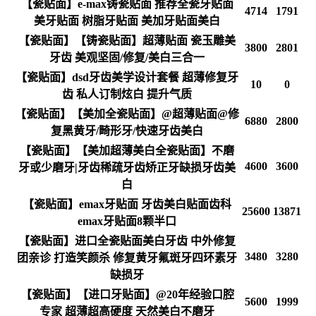
【瓷贴面】e-max铸瓷贴面 推荐全瓷牙贴面
4714
1791
美牙贴面 树脂牙贴面 美加牙贴面美白
【瓷贴面】【铸瓷贴面】超薄贴面 瓷玉雕美
3800
2801
牙齿 美观坚固/修复/美白三合一
【瓷贴面】dsd牙齿美学设计套餐 超薄修复牙
10
0
齿 私人订制炫白 提升气质
【瓷贴面】【美加全瓷贴面】@超薄贴面@修
6880
2800
复黑黄牙/畸形牙/快速牙齿美白
【瓷贴面】【美加超薄美白全瓷贴面】不磨
4600
3600
牙或少磨牙|牙齿稀疏牙齿矫正牙缺损牙齿美
白
【瓷贴面】emax牙贴面 牙齿美白贴面齿科
25600
13871
emax牙贴面8颗半口
【瓷贴面】进口全瓷贴面美白牙齿 中外修复
3480
3280
团亲诊 打造笑颜杀 修复黄牙氟斑牙四环素牙
缺损牙
【瓷贴面】【进口牙贴面】@20年经验口腔
5600
1999
专家 超薄超高硬度 天然美白不磨牙