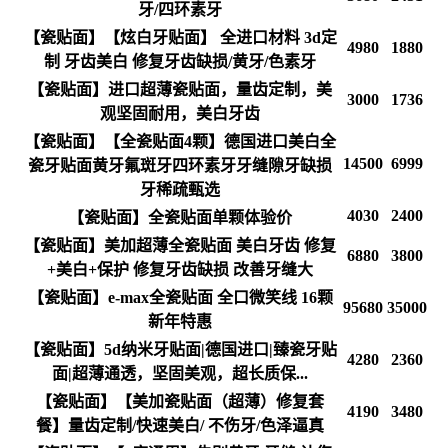
牙/四环素牙
【瓷贴面】【炫白牙贴面】 全进口材料 3d定
4980
1880
制 牙齿美白 修复牙齿缺损/黄牙/色素牙
【瓷贴面】进口超薄瓷贴面，量齿定制，美
3000
1736
观坚固耐用，美白牙齿
【瓷贴面】【全瓷贴面4颗】德国进口美白全
14500
6999
瓷牙贴面黄牙氟斑牙四环素牙牙缝隙牙缺损
牙稀疏甄选
4030
2400
【瓷贴面】全瓷贴面单颗体验价
【瓷贴面】美加超薄全瓷贴面 美白牙齿 修复
6880
3800
+美白+保护 修复牙齿缺损 改善牙缝大
【瓷贴面】e-max全瓷贴面 全口微笑线 16颗
95680
35000
新年特惠
【瓷贴面】5d纳米牙贴面|德国进口|臻瓷牙贴
4280
2360
面|超薄通透，坚固美观，超长质保...
【瓷贴面】【美加瓷贴面（超薄）修复套
4190
3480
餐】量齿定制/快速美白/ 不伤牙/色泽逼真