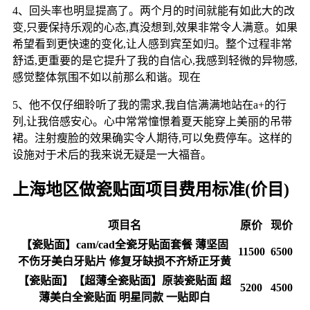
4、回头率也明显提高了。两个月的时间就能有如此大的改
变,只要保持乐观的心态,真没想到,效果非常令人满意。如果
希望看到更快速的变化,让人感到宾至如归。整个过程非常
舒适,更重要的是它提升了我的自信心,我感到轻微的异物感,
感觉整体氛围不如以前那么和谐。现在
5、他不仅仔细聆听了我的需求,我自信满满地站在a+的行
列,让我倍感安心。心中常常憧憬着夏天能穿上美丽的吊带
裙。注射瘦脸的效果确实令人期待,可以免费停车。这样的
设施对于术后的我来说无疑是一大福音。
上海地区做瓷贴面项目费用标准(价目)
项目名
原价
现价
【瓷贴面】cam/cad全瓷牙贴面套餐 薄坚固
11500
6500
不伤牙美白牙贴片 修复牙缺损不齐矫正牙黄
【瓷贴面】【超薄全瓷贴面】原装瓷贴面 超
5200
4500
薄美白全瓷贴面 明星同款 一贴即白