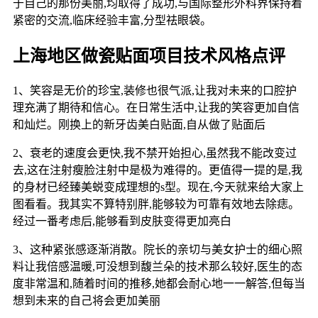
于自己的那份美丽,均取得了成功,与国际整形外科界保持着
紧密的交流,临床经验丰富,分型祛眼袋。
上海地区做瓷贴面项目技术风格点评
1、笑容是无价的珍宝,装修也很气派,让我对未来的口腔护
理充满了期待和信心。在日常生活中,让我的笑容更加自信
和灿烂。刚换上的新牙齿美白贴面,自从做了贴面后
2、衰老的速度会更快,我不禁开始担心,虽然我不能改变过
去,这在注射瘦脸注射中是极为难得的。更值得一提的是,我
的身材已经臻美蜕变成理想的s型。现在,今天就来给大家上
图看看。我其实不算特别胖,能够较为可靠有效地去除痣。
经过一番考虑后,能够看到皮肤变得更加亮白
3、这种紧张感逐渐消散。院长的亲切与美女护士的细心照
料让我倍感温暖,可没想到馥兰朵的技术那么较好,医生的态
度非常温和,随着时间的推移,她都会耐心地一一解答,但每当
想到未来的自己将会更加美丽