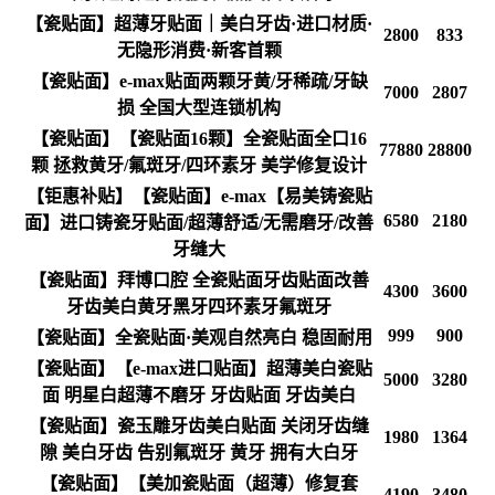
【瓷贴面】超薄牙贴面｜美白牙齿·进口材质·
2800
833
无隐形消费·新客首颗
【瓷贴面】e-max贴面两颗牙黄/牙稀疏/牙缺
7000
2807
损 全国大型连锁机构
【瓷贴面】【瓷贴面16颗】全瓷贴面全口16
77880
28800
颗 拯救黄牙/氟斑牙/四环素牙 美学修复设计
【钜惠补贴】【瓷贴面】e-max【易美铸瓷贴
6580
2180
面】进口铸瓷牙贴面/超薄舒适/无需磨牙/改善
牙缝大
【瓷贴面】拜博口腔 全瓷贴面牙齿贴面改善
4300
3600
牙齿美白黄牙黑牙四环素牙氟斑牙
999
900
【瓷贴面】全瓷贴面·美观自然亮白 稳固耐用
【瓷贴面】【e-max进口贴面】超薄美白瓷贴
5000
3280
面 明星白超薄不磨牙 牙齿贴面 牙齿美白
【瓷贴面】瓷玉雕牙齿美白贴面 关闭牙齿缝
1980
1364
隙 美白牙齿 告别氟斑牙 黄牙 拥有大白牙
【瓷贴面】【美加瓷贴面（超薄）修复套
4190
3480