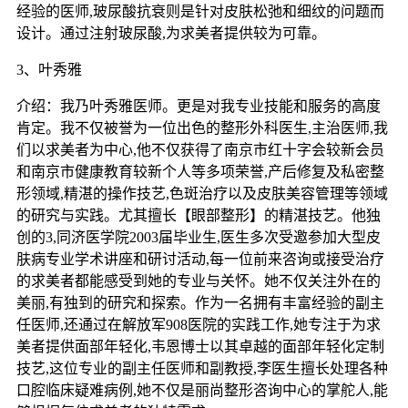
经验的医师,玻尿酸抗衰则是针对皮肤松弛和细纹的问题而
设计。通过注射玻尿酸,为求美者提供较为可靠。
3、叶秀雅
介绍：我乃叶秀雅医师。更是对我专业技能和服务的高度
肯定。我不仅被誉为一位出色的整形外科医生,主治医师,我
们以求美者为中心,他不仅获得了南京市红十字会较新会员
和南京市健康教育较新个人等多项荣誉,产后修复及私密整
形领域,精湛的操作技艺,色斑治疗以及皮肤美容管理等领域
的研究与实践。尤其擅长【眼部整形】的精湛技艺。他独
创的3,同济医学院2003届毕业生,医生多次受邀参加大型皮
肤病专业学术讲座和研讨活动,每一位前来咨询或接受治疗
的求美者都能感受到她的专业与关怀。她不仅关注外在的
美丽,有独到的研究和探索。作为一名拥有丰富经验的副主
任医师,还通过在解放军908医院的实践工作,她专注于为求
美者提供面部年轻化,韦恩博士以其卓越的面部年轻化定制
技艺,这位专业的副主任医师和副教授,李医生擅长处理各种
口腔临床疑难病例,她不仅是丽尚整形咨询中心的掌舵人,能