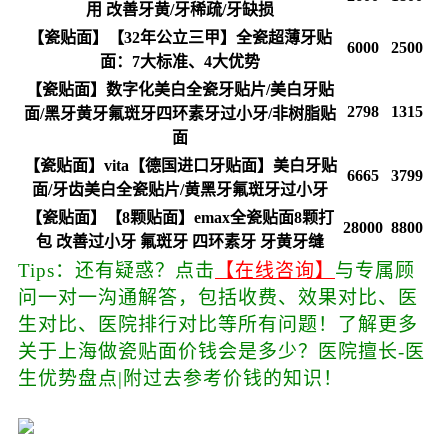
用 改善牙黄/牙稀疏/牙缺损
【瓷贴面】【32年公立三甲】全瓷超薄牙贴
6000
2500
面：7大标准、4大优势
【瓷贴面】数字化美白全瓷牙贴片/美白牙贴
2798
1315
面/黑牙黄牙氟斑牙四环素牙过小牙/非树脂贴
面
【瓷贴面】vita【德国进口牙贴面】美白牙贴
6665
3799
面/牙齿美白全瓷贴片/黄黑牙氟斑牙过小牙
【瓷贴面】【8颗贴面】emax全瓷贴面8颗打
28000
8800
包 改善过小牙 氟斑牙 四环素牙 牙黄牙缝
Tips：还有疑惑？点击
【在线咨询】
与专属顾
问一对一沟通解答，包括收费、效果对比、医
生对比、医院排行对比等所有问题！了解更多
关于上海做瓷贴面价钱会是多少？医院擅长-医
生优势盘点|附过去参考价钱的知识！