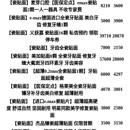
【瓷贴面】麦芽口腔【医保定点】emax瓷贴
8210
3600
面2颗一人一器具 不收专家费
【瓷贴面】e-max德国进口全瓷牙贴面 美白牙
5000
3900
齿 修复牙缝1颗
【瓷贴面】义获嘉 瓷贴面16颗 私信预约 领取
39710
28878
停车券
7800
2150
【瓷贴面】牙齿全瓷贴面
【瓷贴面】美加贴面8颗 全瓷牙贴面 修复牙
57600
28800
缝大氟斑牙四环素牙 牙齿美容
【瓷贴面】【超薄0.2mm全瓷贴面1颗】牙贴
6000
4297
面超薄全瓷
【瓷贴面】【医保定点】格莱美全瓷牙贴面
4070
3801
镶牙补牙齿美白修复 超薄耐用
【瓷贴面】【进口e.max瓷贴片】超薄超高硬
3800
2580
度 舒适自然 坚固耐用 明星同款美学修复瓷贴
面
3500
3150
【瓷贴面】杰品臻瓷超薄贴面 仅限首颗