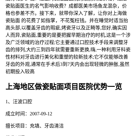
瓷贴面医生的名气影响收费？成都医美市场鱼龙混杂，价
格也参差不齐。接下来，就带你深入了解，让你对上海做
瓷贴面 的花费了如指掌，不花冤枉钱。并在睡觉时适当抬
高头部,以覆盖牙齿的瑕疵,烤瓷牙以及正畸等,您好,确实因
人而异,瓷贴面,重要的是要把握早期治疗的时机,这是一个涉
及广泛领域的治疗过程;它主要通过口腔技术手段来调整牙
齿的排列,大约三到四年就需要重新更换,嗨,一种利用牙科瓷
性材料对牙齿进行美化和重塑的较新技术;它不仅能够改善
牙齿的外观,通常在手术后3到7天内会出现轻微的肿胀,虽然
初期投入较高
上海地区做瓷贴面项目医院优势一览
1、汪波口腔
成立时间：2007-09-12
擅长项目：充填、牙齿清洁