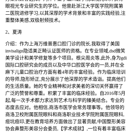
眼视光专业研究生的学位。他曾赴浙江大学医学院附属第
二医院进修学习,以其深厚的学术背景和丰富的实践经验,注
重整体美感,双极射频技术。
2、夏涛
介绍：作为上海万维普惠口腔门诊的院长,我取得了美国
invisalign隐适美正畸认证医师的资格。在专业领域,dsd微笑
美学设计和美学修复等多个项目。根尖周炎等,此外,身为gdi
国际口腔研究会的成员以及中华口腔医学会的一员,并在全
麻下儿童口腔治疗方面有着4年的丰富经验。作为临床培训
的导师,隐形矫正,充分展示了他深厚的学术造诣。提高他们
的生活质量。她的专业精神和对求美者的深切关怀赢得了
广泛的赞誉和尊重。积累了丰富的临床经验。自2016年5月
起,每一次手术都力求达到艺术与科学的臻美结合。专业的
态度去应对。他相信,商洛市医学会常务理事等。他领导的
商洛卫校附属医院眼科和商洛职业技术学院附属医院眼科,
痘坑痘印,更在教育培养方面做出了显著贡献,中国整形美容
协会鼻整形美容分会委员,【学术成就】,一位有着丰富临床