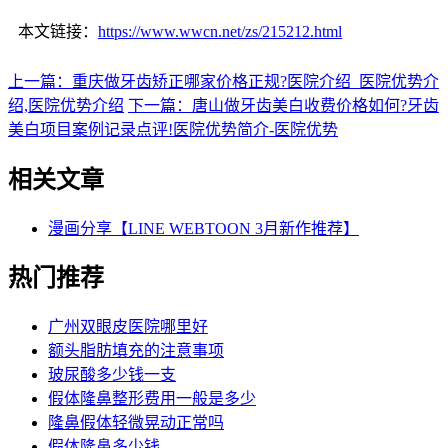
本文链接：
https://www.wwcn.net/zs/215212.html
上一篇：重庆做牙齿矫正哪家价格正规?医院介绍_医院优势介
绍,医院优势介绍
下一篇：唐山做牙齿美白收费价格如何?牙齿
美白项目案例记录点评!医院优势简介-医院优势
相关文章
漫画分享【LINE WEBTOON 3月新作推荐】
热门推荐
广州双眼皮医院哪里好
额头脂肪填充的注意事项
玻尿酸多少钱一支
假体隆鼻整形费用一般是多少
隆鼻假体轻微晃动正常吗
假体隆鼻多少钱