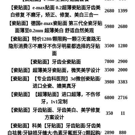
【瓷贴面】e-max贴面 0.2超薄瓷贴面牙齿美
2680
1399
白修复 不磨牙，矫正、修复、美白三合一
【瓷贴面】德国e-max瓷贴面 第三代全瓷牙贴
5980
2680
面薄至0.2mm 超薄美白 舒适自然美观
【瓷贴面】特价1280/颗限购一颗②无套路无
3500
1280
隐形消费③不磨牙不伤牙明星都选择的牙贴
面
7800
2900
【瓷贴面】牙齿全瓷贴面
3500
2000
【瓷贴面】超薄美牙瓷贴面，微笑美学设计
【瓷贴面】【专业齿科医院】3d微创瓷贴面/
3980
3383
进口全瓷、媲美真牙
【瓷贴面】【超薄贴面】进口超薄，不伤邻
6800
2716
牙，1v1定制
【瓷贴面】牙齿贴面、牙齿美白、美学修复
350
11
方案设计
【瓷贴面】科美【牙贴面】牙齿贴面/牙齿美
2890
880
白祛黄/牙缺损牙缝大/色素牙氟斑牙/2颗起购/