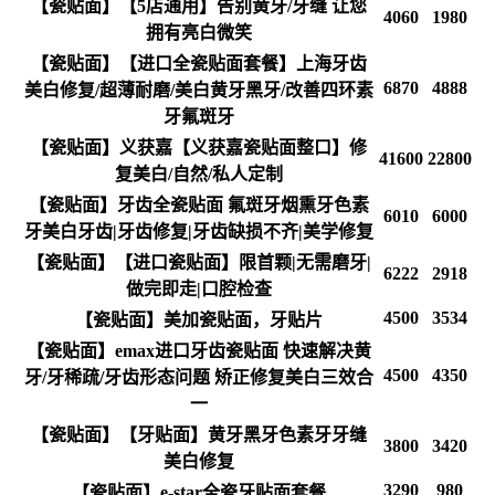
【瓷贴面】【5店通用】告别黄牙/牙缝 让您
4060
1980
拥有亮白微笑
【瓷贴面】【进口全瓷贴面套餐】上海牙齿
6870
4888
美白修复/超薄耐磨/美白黄牙黑牙/改善四环素
牙氟斑牙
【瓷贴面】义获嘉【义获嘉瓷贴面整口】修
41600
22800
复美白/自然/私人定制
【瓷贴面】牙齿全瓷贴面 氟斑牙烟熏牙色素
6010
6000
牙美白牙齿|牙齿修复|牙齿缺损不齐|美学修复
【瓷贴面】【进口瓷贴面】限首颗|无需磨牙|
6222
2918
做完即走|口腔检查
4500
3534
【瓷贴面】美加瓷贴面，牙贴片
【瓷贴面】emax进口牙齿瓷贴面 快速解决黄
4500
4350
牙/牙稀疏/牙齿形态问题 矫正修复美白三效合
一
【瓷贴面】【牙贴面】黄牙黑牙色素牙牙缝
3800
3420
美白修复
3290
980
【瓷贴面】e-star全瓷牙贴面套餐